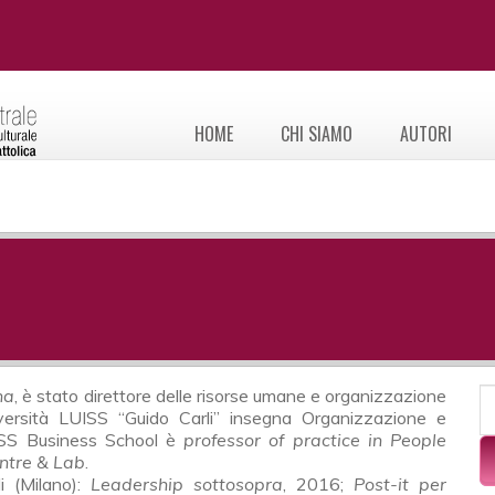
HOME
CHI SIAMO
AUTORI
F
na
, è stato direttore delle risorse umane e organizzazione
C
iversità LUISS “Guido Carli” insegna Organizzazione e
UISS Business School è
professor of practice in People
ntre & Lab
.
li (Milano):
Leadership sottosopra
, 2016;
Post-it per