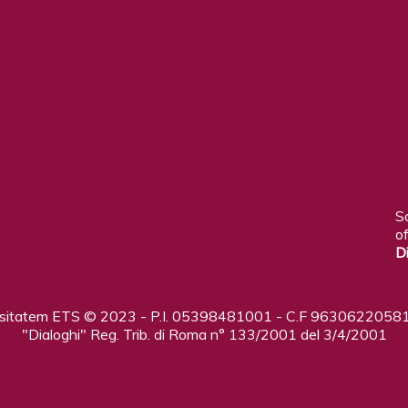
S
of
D
ositatem ETS © 2023 - P.I. 05398481001 - C.F 96306220581
"Dialoghi" Reg. Trib. di Roma n° 133/2001 del 3/4/2001