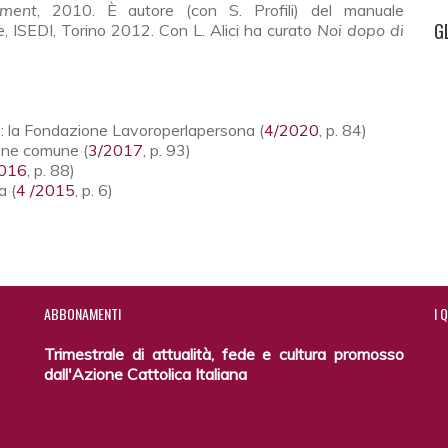
ment
, 2010. È autore (con S. Profili) del manuale
G
e
, ISEDI, Torino 2012. Con L. Alici ha curato
Noi dopo di
ro: la Fondazione Lavoroperlapersona (
4/2020
, p. 84)
ene comune (
3/2017
, p. 93)
016
, p. 88)
a (
4 /2015
, p. 6)
ABBONAMENTI
I
Q
Trimestrale di attualità, fede e cultura promosso
dall'Azione Cattolica Italiana