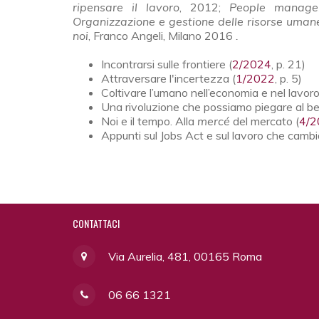
ripensare il lavoro
, 2012;
People manage
Organizzazione e gestione delle risorse uman
noi
, Franco Angeli, Milano 2016
.
Incontrarsi sulle frontiere (
2/2024
, p. 21)
Attraversare l'incertezza (
1/2022
, p. 5)
Coltivare l’umano nell’economia e nel lavo
Una rivoluzione che possiamo piegare al b
Noi e il tempo. Alla
mercé
del mercato (
4/2
Appunti sul Jobs Act e sul lavoro che cambi
CONTATTACI
Via Aurelia, 481, 00165 Roma
06 66 1321