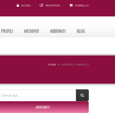
ACCEDI
REGISTRATI
CARRELLO
PROFILI
ARCHIVIO
ABBONATI
BLOG
HOME
GABRIELE GABRIELLI
ORM DI RICERCA
erca
ABBONATI