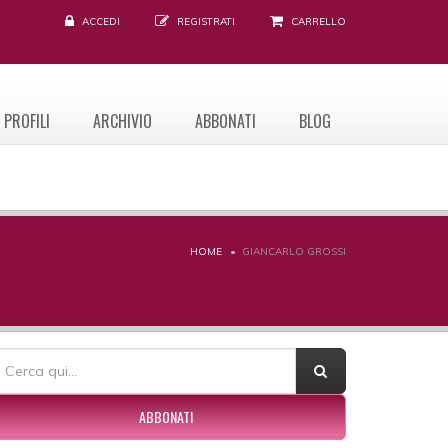
ACCEDI
REGISTRATI
CARRELLO
PROFILI
ARCHIVIO
ABBONATI
BLOG
HOME
GIANCARLO GROSSI
ORM DI RICERCA
erca
ABBONATI