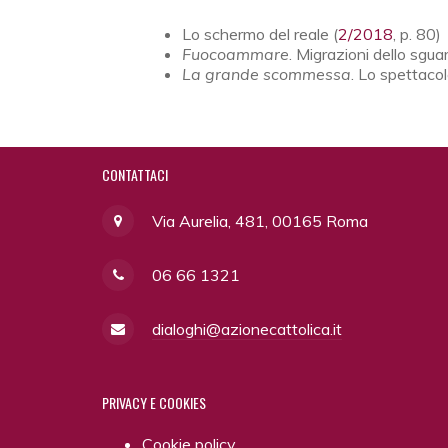
Lo schermo del reale (
2/2018
, p. 80)
Fuocoammare
. Migrazioni dello sgua
La grande scommessa
. Lo spettacolo
CONTATTACI
Via Aurelia, 481, 00165 Roma
06 66 1321
dialoghi@azionecattolica.it
PRIVACY
E COOKIES
Cookie policy