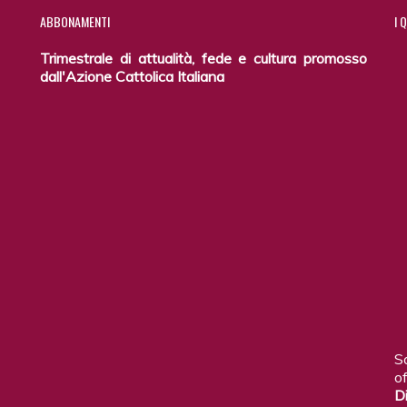
ABBONAMENTI
I
Q
Trimestrale di attualità, fede e cultura promosso
dall'Azione Cattolica Italiana
S
of
D