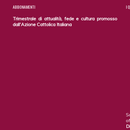
ABBONAMENTI
I
Q
Trimestrale di attualità, fede e cultura promosso
dall'Azione Cattolica Italiana
S
of
D