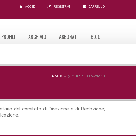
ACCEDI
REGISTRATI
CARRELLO
PROFILI
ARCHIVIO
ABBONATI
BLOG
HOME
(A CURA DI) REDAZIONE
retario del comitato di Direzione e di Redazione;
nicazione.