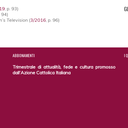
G
19
, p. 93)
. 94)
n’s Television
(
3/2016
, p. 96)
ABBONAMENTI
I
Q
Trimestrale di attualità, fede e cultura promosso
dall'Azione Cattolica Italiana