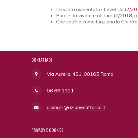
Umanità aumentata? Level Up (
2/20
Parole da vivere e abitare (
4/2018
, p
Che cos’è e come funziona la
Childre
CONTATTACI
Via Aurelia, 481, 00165 Roma
06 66 1321
dialoghi@azionecattolica.it
PRIVACY
E COOKIES