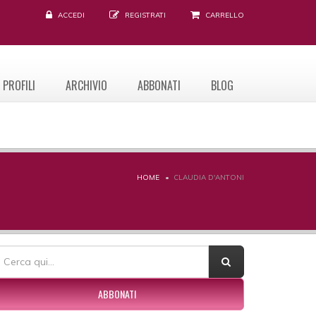
ACCEDI
REGISTRATI
CARRELLO
PROFILI
ARCHIVIO
ABBONATI
BLOG
HOME
CLAUDIA D'ANTONI
ORM DI RICERCA
erca
ABBONATI