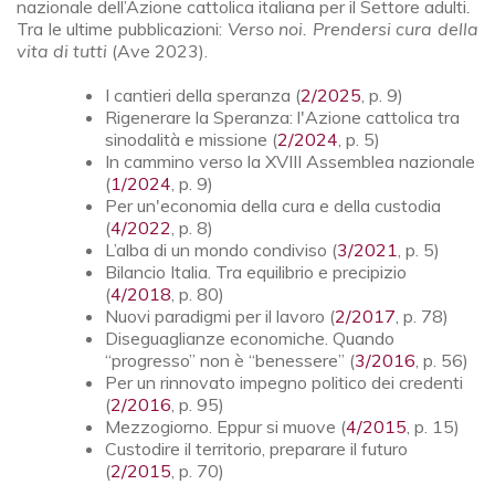
nazionale dell’Azione cattolica italiana per il Settore adulti
.
Tra le ultime pubblicazioni:
Verso noi. Prendersi cura della
vita di tutti
(Ave 2023).
I cantieri della speranza (
2/2025
, p. 9)
Rigenerare la Speranza: l'Azione cattolica tra
sinodalità e missione (
2/2024
, p. 5)
In cammino verso la XVIII Assemblea nazionale
(
1/2024
, p. 9)
Per un'economia della cura e della custodia
(
4/2022
, p. 8)
L’alba di un mondo condiviso (
3/2021
, p. 5)
Bilancio Italia. Tra equilibrio e precipizio
(
4/2018
, p. 80)
Nuovi paradigmi per il lavoro (
2/2017
, p. 78)
Diseguaglianze economiche. Quando
“progresso” non è “benessere” (
3/2016
, p. 56)
Per un rinnovato impegno politico dei credenti
(
2/2016
, p. 95)
Mezzogiorno. Eppur si muove (
4/2015
, p. 15)
Custodire il territorio, preparare il futuro
(
2/2015
, p. 70)