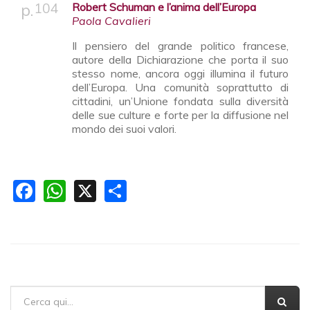
104
Robert Schuman e l’anima dell’Europa
Paola Cavalieri
Il pensiero del grande politico francese,
autore della Dichiarazione che porta il suo
stesso nome, ancora oggi illumina il futuro
dell’Europa. Una comunità soprattutto di
cittadini, un’Unione fondata sulla diversità
delle sue culture e forte per la diffusione nel
mondo dei suoi valori.
Facebook
WhatsApp
X
Share
FORM DI RICERCA
Cerca