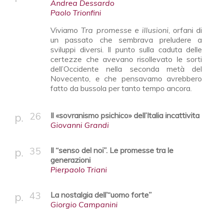
Andrea Dessardo
Paolo Trionfini
Viviamo
Tra promesse e illusioni
, orfani di
un passato che sembrava preludere a
sviluppi diversi. Il punto sulla caduta delle
certezze che avevano risollevato le sorti
dell’Occidente nella seconda metà del
Novecento, e che pensavamo avrebbero
fatto da bussola per tanto tempo ancora.
26
Il «sovranismo psichico» dell’Italia incattivita
Giovanni Grandi
35
Il “senso del noi”. Le promesse tra le
generazioni
Pierpaolo Triani
43
La nostalgia dell’“uomo forte”
Giorgio Campanini