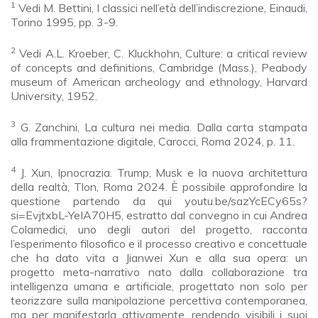
1
Vedi M. Bettini, I classici nell’età dell’indiscrezione, Einaudi,
Torino 1995, pp. 3-9.
2
Vedi A.L. Kroeber, C. Kluckhohn, Culture: a critical review
of concepts and definitions, Cambridge (Mass.), Peabody
museum of American archeology and ethnology, Harvard
University, 1952.
3
G. Zanchini, La cultura nei media. Dalla carta stampata
alla frammentazione digitale, Carocci, Roma 2024, p. 11.
4
J. Xun, Ipnocrazia. Trump, Musk e la nuova architettura
della realtà, Tlon, Roma 2024. È possibile approfondire la
questione partendo da qui youtu.be/sazYcECy65s?
si=EvjtxbL-YeIA70H5, estratto dal convegno in cui Andrea
Colamedici, uno degli autori del progetto, racconta
l’esperimento filosofico e il processo creativo e concettuale
che ha dato vita a Jianwei Xun e alla sua opera: un
progetto meta-narrativo nato dalla collaborazione tra
intelligenza umana e artificiale, progettato non solo per
teorizzare sulla manipolazione percettiva contemporanea,
ma per manifestarla attivamente, rendendo visibili i suoi