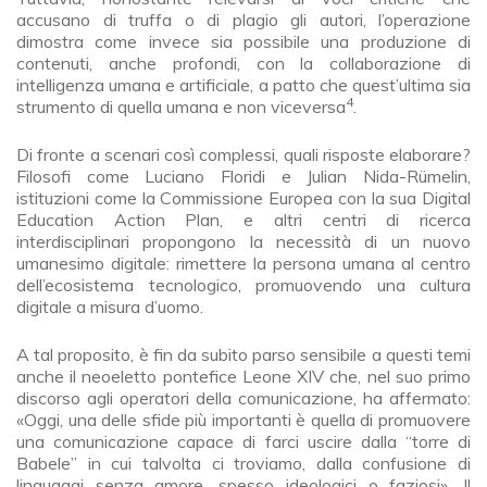
accusano di truffa o di plagio gli autori, l’operazione
dimostra come invece sia possibile una produzione di
contenuti, anche profondi, con la collaborazione di
intelligenza umana e artificiale, a patto che quest’ultima sia
4
strumento di quella umana e non viceversa
.
Di fronte a scenari così complessi, quali risposte elaborare?
Filosofi come Luciano Floridi e Julian Nida-Rümelin,
istituzioni come la Commissione Europea con la sua Digital
Education Action Plan, e altri centri di ricerca
interdisciplinari propongono la necessità di un nuovo
umanesimo digitale: rimettere la persona umana al centro
dell’ecosistema tecnologico, promuovendo una cultura
digitale a misura d’uomo.
A tal proposito, è fin da subito parso sensibile a questi temi
anche il neoeletto pontefice Leone XIV che, nel suo primo
discorso agli operatori della comunicazione, ha affermato:
«Oggi, una delle sfide più importanti è quella di promuovere
una comunicazione capace di farci uscire dalla “torre di
Babele” in cui talvolta ci troviamo, dalla confusione di
linguaggi senza amore, spesso ideologici o faziosi». Il