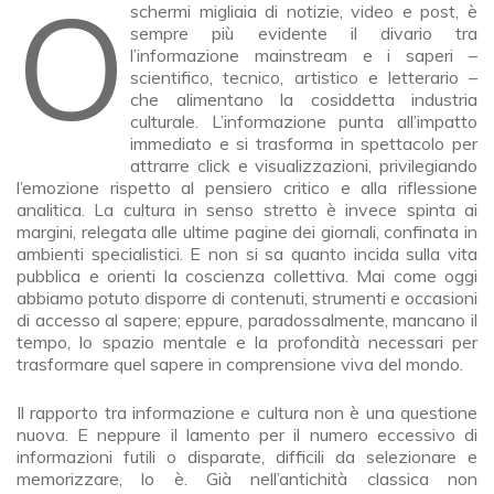
Ogni giorno, mentre scorrono sui nostri
schermi migliaia di notizie, video e post, è
sempre più evidente il divario tra
l’informazione mainstream e i saperi –
scientifico, tecnico, artistico e letterario –
che alimentano la cosiddetta industria
culturale. L’informazione punta all’impatto
immediato e si trasforma in spettacolo per
attrarre click e visualizzazioni, privilegiando
l’emozione rispetto al pensiero critico e alla riflessione
analitica. La cultura in senso stretto è invece spinta ai
margini, relegata alle ultime pagine dei giornali, confinata in
ambienti specialistici. E non si sa quanto incida sulla vita
pubblica e orienti la coscienza collettiva. Mai come oggi
abbiamo potuto disporre di contenuti, strumenti e occasioni
di accesso al sapere; eppure, paradossalmente, mancano il
tempo, lo spazio mentale e la profondità necessari per
trasformare quel sapere in comprensione viva del mondo.
Il rapporto tra informazione e cultura non è una questione
nuova. E neppure il lamento per il numero eccessivo di
informazioni futili o disparate, difficili da selezionare e
memorizzare, lo è. Già nell’antichità classica non