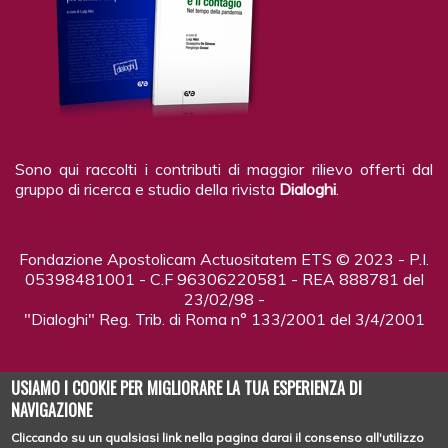
Sono qui raccolti i contributi di maggior rilievo offerti dal
gruppo di ricerca e studio della rivista
Dialoghi
.
Fondazione Apostolicam Actuositatem ETS © 2023 - P.I.
05398481001 - C.F 96306220581 - REA 888781 del
23/02/98 -
"Dialoghi" Reg. Trib. di Roma n° 133/2001 del 3/4/2001
USIAMO I COOKIE PER MIGLIORARE LA TUA ESPERIENZA DI
NAVIGAZIONE
Cliccando su un qualsiasi link nella pagina darai il consenso all'utilizzo