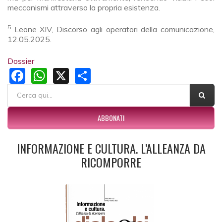
meccanismi attraverso la propria esistenza.
5
Leone XIV, Discorso agli operatori della comunicazione,
12.05.2025.
Dossier
Facebook
WhatsApp
X
Share
FORM DI RICERCA
Cerca
ABBONATI
INFORMAZIONE E CULTURA. L’ALLEANZA DA
RICOMPORRE