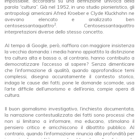
impossibile, accordarsi su una definizione univoca della
parola “cultura”. Già nel 1952, in uno studio pionieristico, gli
antropologi americani Afred Kroeber e Clyde Kluckhohn ne
avevano elencato e analizzato ben
2
centosessantaquattro
. Centosessantaquattro
interpretazioni diverse dello stesso concetto.
Al tempo di Google, però, riaffiora con maggiore insistenza
la vecchia domanda: i media hanno appiattito la distinzione
tra cultura alta e bassa o, al contrario, hanno contribuito a
democratizzare l’accesso al sapere? Senza dimenticare
che l’informazione di qualità, quando approfondisce temi
complessi, disegna accuratamente il contesto storico,
indaga le cause dei fatti, pone le domande scomode, usa
l’arte difficile dell’umorismo e dell’ironia, compie opera di
cultura.
Il buon giornalismo investigativo, l’inchiesta documentata,
la narrazione contestualizzata dei fatti sono processi che
non si limitano a informare, ma educano, stimolano il
pensiero critico e arricchiscono il dibattito pubblico. Al
contrario, quando l’informazione rinuncia alla profondità per