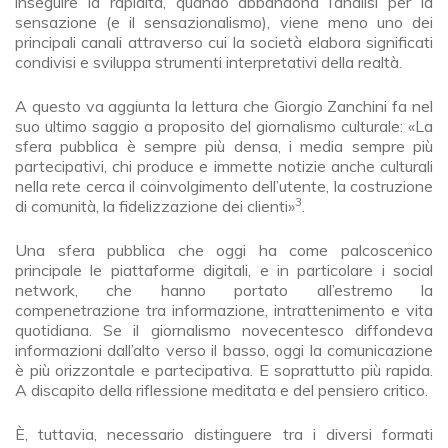
inseguire la rapidità, quando abbandona l’analisi per la
sensazione (e il sensazionalismo), viene meno uno dei
principali canali attraverso cui la società elabora significati
condivisi e sviluppa strumenti interpretativi della realtà.
A questo va aggiunta la lettura che Giorgio Zanchini fa nel
suo ultimo saggio a proposito del giornalismo culturale: «La
sfera pubblica è sempre più densa, i media sempre più
partecipativi, chi produce e immette notizie anche culturali
nella rete cerca il coinvolgimento dell’utente, la costruzione
3
di comunità, la fidelizzazione dei clienti»
.
Una sfera pubblica che oggi ha come palcoscenico
principale le piattaforme digitali, e in particolare i social
network, che hanno portato all’estremo la
compenetrazione tra informazione, intrattenimento e vita
quotidiana. Se il giornalismo novecentesco diffondeva
informazioni dall’alto verso il basso, oggi la comunicazione
è più orizzontale e partecipativa. E soprattutto più rapida.
A discapito della riflessione meditata e del pensiero critico.
È, tuttavia, necessario distinguere tra i diversi formati