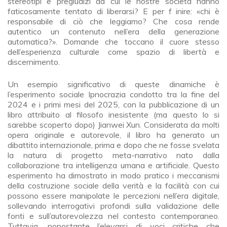
stereotipi e pregiudizi da cui le nostre società hanno
faticosamente tentato di liberarsi? E per f inire: «chi è
responsabile di ciò che leggiamo? Che cosa rende
autentico un contenuto nell’era della generazione
automatica?». Domande che toccano il cuore stesso
dell’esperienza culturale come spazio di libertà e
discernimento.
Un esempio significativo di queste dinamiche è
l’esperimento sociale Ipnocrazia condotto tra la fine del
2024 e i primi mesi del 2025, con la pubblicazione di un
libro attribuito al filosofo inesistente (ma questo lo si
sarebbe scoperto dopo) Jianwei Xun. Considerata da molti
opera originale e autorevole, il libro ha generato un
dibattito internazionale, prima e dopo che ne fosse svelata
la natura di progetto meta-narrativo nato dalla
collaborazione tra intelligenza umana e artificiale. Questo
esperimento ha dimostrato in modo pratico i meccanismi
della costruzione sociale della verità e la facilità con cui
possono essere manipolate le percezioni nell’era digitale,
sollevando interrogativi profondi sulla validazione delle
fonti e sull’autorevolezza nel contesto contemporaneo.
Tuttavia, nonostante l’elevarsi di voci critiche che