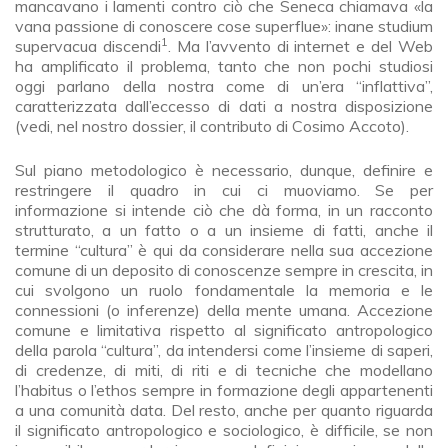
mancavano i lamenti contro ciò che Seneca chiamava «la
vana passione di conoscere cose superflue»: inane studium
1
supervacua discendi
. Ma l’avvento di internet e del Web
ha amplificato il problema, tanto che non pochi studiosi
oggi parlano della nostra come di un’era “inflattiva”,
caratterizzata dall’eccesso di dati a nostra disposizione
(vedi, nel nostro dossier, il contributo di Cosimo Accoto).
Sul piano metodologico è necessario, dunque, definire e
restringere il quadro in cui ci muoviamo. Se per
informazione si intende ciò che dà forma, in un racconto
strutturato, a un fatto o a un insieme di fatti, anche il
termine “cultura” è qui da considerare nella sua accezione
comune di un deposito di conoscenze sempre in crescita, in
cui svolgono un ruolo fondamentale la memoria e le
connessioni (o inferenze) della mente umana. Accezione
comune e limitativa rispetto al significato antropologico
della parola “cultura”, da intendersi come l’insieme di saperi,
di credenze, di miti, di riti e di tecniche che modellano
l’habitus o l’ethos sempre in formazione degli appartenenti
a una comunità data. Del resto, anche per quanto riguarda
il significato antropologico e sociologico, è difficile, se non