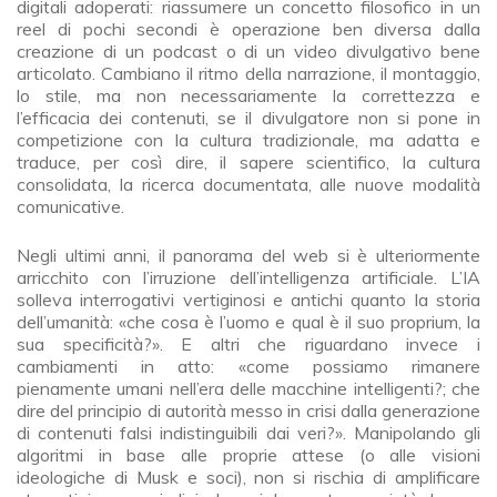
digitali adoperati: riassumere un concetto filosofico in un
reel di pochi secondi è operazione ben diversa dalla
creazione di un podcast o di un video divulgativo bene
articolato. Cambiano il ritmo della narrazione, il montaggio,
lo stile, ma non necessariamente la correttezza e
l’efficacia dei contenuti, se il divulgatore non si pone in
competizione con la cultura tradizionale, ma adatta e
traduce, per così dire, il sapere scientifico, la cultura
consolidata, la ricerca documentata, alle nuove modalità
comunicative.
Negli ultimi anni, il panorama del web si è ulteriormente
arricchito con l’irruzione dell’intelligenza artificiale. L’IA
solleva interrogativi vertiginosi e antichi quanto la storia
dell’umanità: «che cosa è l’uomo e qual è il suo proprium, la
sua specificità?». E altri che riguardano invece i
cambiamenti in atto: «come possiamo rimanere
pienamente umani nell’era delle macchine intelligenti?; che
dire del principio di autorità messo in crisi dalla generazione
di contenuti falsi indistinguibili dai veri?». Manipolando gli
algoritmi in base alle proprie attese (o alle visioni
ideologiche di Musk e soci), non si rischia di amplificare