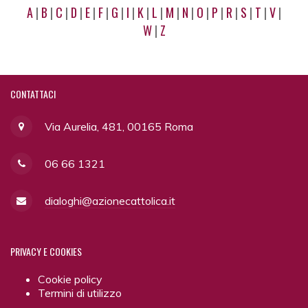
A
|
B
|
C
|
D
|
E
|
F
|
G
|
I
|
K
|
L
|
M
|
N
|
O
|
P
|
R
|
S
|
T
|
V
|
W
|
Z
CONTATTACI
Via Aurelia, 481, 00165 Roma
06 66 1321
dialoghi@azionecattolica.it
PRIVACY
E COOKIES
Cookie policy
Termini di utilizzo