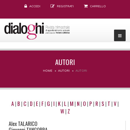
ACCEDI
REGISTRATI
CARRELLO
AUTORI
HOME
AUTORI
AUTORI
A
|
B
|
C
|
D
|
E
|
F
|
G
|
I
|
K
|
L
|
M
|
N
|
O
|
P
|
R
|
S
|
T
|
V
|
W
|
Z
Alex
TALARICO
Giovanni
TANGORRA