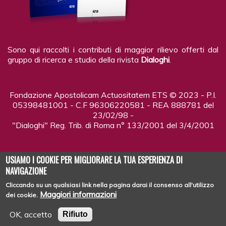
Sono qui raccolti i contributi di maggior rilievo offerti dal
gruppo di ricerca e studio della rivista
Dialoghi
.
Fondazione Apostolicam Actuositatem ETS © 2023 - P.I.
05398481001 - C.F 96306220581 - REA 888781 del
23/02/98 -
"Dialoghi" Reg. Trib. di Roma n° 133/2001 del 3/4/2001
USIAMO I COOKIE PER MIGLIORARE LA TUA ESPERIENZA DI
NAVIGAZIONE
Cliccando su un qualsiasi link nella pagina darai il consenso all'utilizzo
Copyright © 2026
DIALOGHI - LA RIVISTA
| Tutti i diritti riservati
Maggiori informazioni
dei cookie.
OK, accetto
Rifiuto