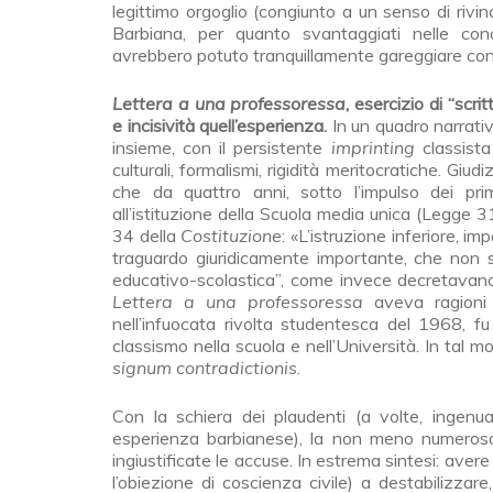
legittimo orgoglio (congiunto a un senso di rivinc
Barbiana, per quanto svantaggiati nelle cond
avrebbero potuto tranquillamente gareggiare con tutt
Lettera a una professoressa
, esercizio di “scr
e incisività quell’esperienza.
In un quadro narrati
insieme, con il persistente
imprinting
classista
culturali, formalismi, rigidità meritocratiche. Giudi
che da quattro anni, sotto l’impulso dei prim
all’istituzione della Scuola media unica (Legge
34 della
Costituzione
: «L’istruzione inferiore, i
traguardo giuridicamente importante, che non si
educativo-scolastica”, come invece decretavano
Lettera a una professoressa
aveva ragion
nell’infuocata rivolta studentesca del 1968, 
classismo nella scuola e nell’Università. In tal 
signum contradictionis
.
Con la schiera dei plaudenti (a volte, ingenuame
esperienza barbianese), la non meno numerosa 
ingiustificate le accuse. In estrema sintesi: avere
l’obiezione di coscienza civile) a destabilizzare, 