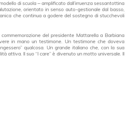
modello di scuola ‒ amplificato dall’irruenza sessantottina
alutazione, orientato in senso auto-gestionale dal basso,
tanica che continua a godere del sostegno di stucchevoli
la commemorazione del presidente Mattarella a Barbiana
vere in mano un testimone. Un testimone che doveva
ungessero” qualcosa. Un grande italiano che, con la sua
ità attiva. Il suo “I care” è divenuto un motto universale. Il