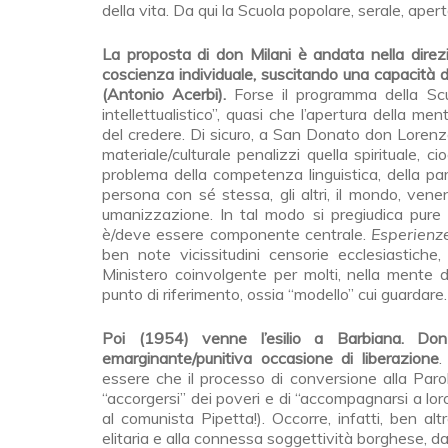
della vita. Da qui la Scuola popolare, serale, aperta
La proposta di don Milani è andata nella direzion
coscienza individuale, suscitando una capacità di g
(Antonio Acerbi).
Forse il programma della Scu
intellettualistico”, quasi che l’apertura della ment
del credere. Di sicuro, a San Donato don Lorenz
materiale/culturale penalizzi quella spirituale
problema della competenza linguistica, della pa
persona con sé stessa, gli altri, il mondo, ven
umanizzazione. In tal modo si pregiudica pure i
è/deve essere componente centrale.
Esperienz
ben note vicissitudini censorie ecclesiastich
Ministero coinvolgente per molti, nella mente de
punto di riferimento, ossia “modello” cui guar
Poi (1954) venne l’esilio a Barbiana. Do
emarginante/punitiva occasione di liberazione
.
essere che il processo di conversione alla Paro
“accorgersi” dei poveri e di “accompagnarsi a loro”
al comunista Pipetta!). Occorre, infatti, ben altr
elitaria e alla connessa soggettività borghese, da