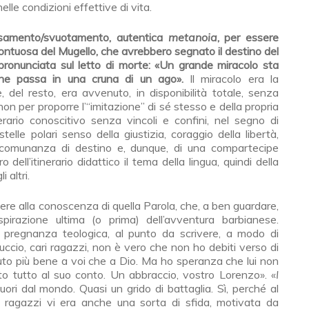
elle condizioni effettive di vita.
assamento/svuotamento, autentica
metanoia
, per essere
ontuosa del Mugello, che avrebbero segnato il destino del
e pronunciata sul letto di morte: «Un grande miracolo sta
he passa in una cruna di un ago».
Il miracolo era la
, del resto, era avvenuto, in disponibilità totale, senza
on per proporre l’“imitazione” di sé stesso e della propria
nerario conoscitivo senza vincoli e confini, nel segno di
elle polari senso della giustizia, coraggio della libertà,
comunanza di destino e, dunque, di una compartecipe
 dell’itinerario didattico il tema della lingua, quindi della
 altri.
re alla conoscenza di quella Parola, che, a ben guardare,
’ispirazione ultima (o prima) dell’avventura barbianese.
e pregnanza teologica, al punto da scrivere, a modo di
uccio, cari ragazzi, non è vero che non ho debiti verso di
oluto più bene a voi che a Dio. Ma ho speranza che lui non
tto tutto al suo conto. Un abbraccio, vostro Lorenzo». «
I
fuori dal mondo. Quasi un grido di battaglia. Sì, perché al
i ragazzi vi era anche una sorta di sfida, motivata da