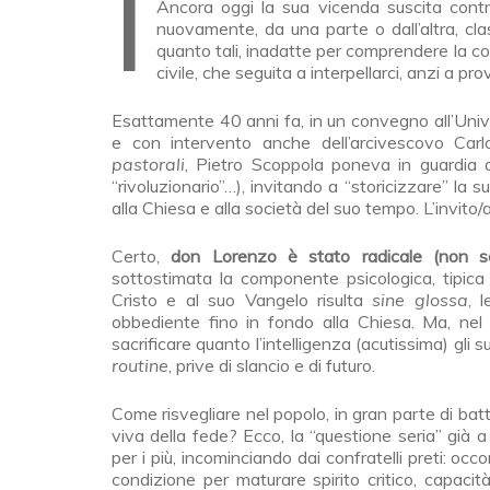
Il centenario della nascita di don Lorenzo Milani (Firenze, 27 maggio 1923) sta moltiplicando dibattiti
Ancora oggi la sua vicenda suscita contrap
nuovamente, da una parte o dall’altra, clas
quanto tali, inadatte per comprendere la co
civile, che seguita a interpellarci, anzi a pro
Esattamente 40 anni fa, in un convegno all’Univ
e con intervento anche dell’arcivescovo Carl
pastorali
, Pietro Scoppola poneva in guardia d
“rivoluzionario”…), invitando a “storicizzare” la 
alla Chiesa e alla società del suo tempo. L’invit
Certo,
don Lorenzo è stato radicale (non set
sottostimata la componente psicologica, tipica d
Cristo e al suo Vangelo risulta
sine glossa
, 
obbediente fino in fondo alla Chiesa. Ma, ne
sacrificare quanto l’intelligenza (acutissima) gli s
routine
, prive di slancio e di futuro.
Come risvegliare nel popolo, in gran parte di b
viva della fede? Ecco, la “questione seria” già
per i più, incominciando dai confratelli preti: occ
condizione per maturare spirito critico, capacit