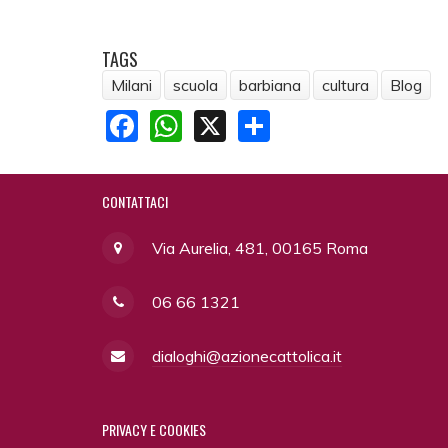
TAGS
Milani
scuola
barbiana
cultura
Blog
Facebook
WhatsApp
X
Share
CONTATTACI
Via Aurelia, 481, 00165 Roma
06 66 1321
dialoghi@azionecattolica.it
PRIVACY
E COOKIES