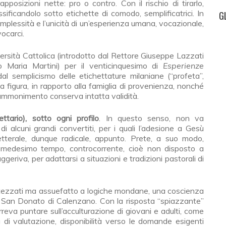
posizioni nette: pro o contro. Con il rischio di tirarlo,
sificandolo sotto etichette di comodo, semplificatrici. In
G
mplessità e l’unicità di un’esperienza umana, vocazionale,
vocarci.
ersità Cattolica (introdotto dal Rettore Giuseppe Lazzati
o Maria Martini) per il venticinquesimo di
Esperienze
al semplicismo delle etichettature milaniane (“profeta”,
sua figura, in rapporto alla famiglia di provenienza, nonché
o/ammonimento conserva intatta validità.
tario), sotto ogni profilo
. In questo senso, non va
i alcuni grandi convertiti, per i quali l’adesione a Gesù
letterale, dunque radicale, appunto. Prete, a suo modo,
l medesimo tempo, controcorrente, cioè non disposto a
uggeriva, per adattarsi a situazioni e tradizioni pastorali di
attezzati ma assuefatto a logiche mondane, una coscienza
 a San Donato di Calenzano. Con la risposta “spiazzante”
orreva puntare sull’acculturazione di giovani e adulti, come
à di valutazione, disponibilità verso le domande esigenti