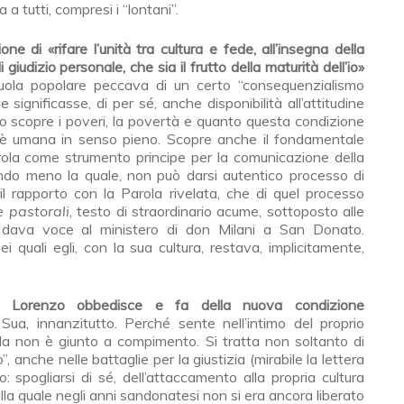
 a tutti, compresi i “lontani”.
e di «rifare l’unità tra cultura e fede, all’insegna della
iudizio personale, che sia il frutto della maturità dell’io»
ola popolare peccava di un certo “consequenzialismo
e significasse, di per sé, anche disponibilità all’attitudine
o scopre i poveri, la povertà e quanto questa condizione
, cioè umana in senso pieno. Scopre anche il fondamentale
rola come strumento principe per la comunicazione della
endo meno la quale, non può darsi autentico processo di
l rapporto con la Parola rivelata, che di quel processo
e pastorali
, testo di straordinario acume, sottoposto alle
e, dava voce al ministero di don Milani a San Donato.
i quali egli, con la sua cultura, restava, implicitamente,
dare.
n Lorenzo obbedisce e fa della nuova condizione
 Sua, innanzitutto. Perché sente nell’intimo del proprio
la non è giunto a compimento. Si tratta non soltanto di
, anche nelle battaglie per la giustizia (mirabile la lettera
o: spogliarsi di sé, dell’attaccamento alla propria cultura
lla quale negli anni sandonatesi non si era ancora liberato