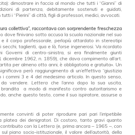
ita): dimostrare in faccia al mondo che tutti i “Gianni” di
izioni di partenza, debitamente sostenuti e guidati,
i i “Pierini” di città, figli di professori, medici, avvocati.
ittura collettiva”, raccontava con sorprendente freschezza
vo dove finivano sotto accusa la scuola nazionale nel suo
 e il corpo professorale, perlopiù attardato in stereotipi
zi secchi, taglienti, qua e là, forse ingenerosi. Va ricordato
i Governi di centro-sinistra, si era finalmente giunti
 31 dicembre 1962, n. 1859), che dava compimento all’art.
mpartita per almeno otto anni, è obbligatoria e gratuita». Un
gnificava però raggiungimento di un’effettiva “giustizia
 i commi 3 e 4 del medesimo articolo. In questo senso,
i da vendere.
Lettera
che l’anno dopo la sua uscita,
fu brandita a modo di manifesto contro autoritarismo e
modo, anche questo testo, come il suo ispiratore, assurse a
nte convinti di poter riprodurre pari pari l’irripetibile
platea dei denigratori. Di costoro, tanto gravi quanto
 contribuito con la
Lettera
(e, prima ancora ‒ 1965 ‒, con
sul piano socio-istituzionale, il valore dell’autorità, della