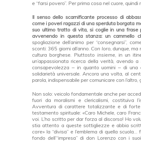
e “farsi povero”. Per prima cosa nel cuore, quindi n
Il senso dello scarnificante processo di abb
come
i poveri ragazzi di una sperduta borgata m
suo ultimo tratto di vita, si coglie in una fras
avvenendo in questa stanza: un cammello c
spogliazione dell’animo per “consegnarsi”, come
sconti: 365 giorni all’anno.
Con loro
, dunque, ma n
cultura borghese. Piuttosto
insieme
, in un iti
un’appassionata ricerca della verità, avendo a st
consapevolezza ‒ in quanto uomini ‒ di una 
solidarietà universale. Ancora una volta, al centro
parola, indispensabile per comunicare con l’altro, gli
Non solo: veicolo fondamentale anche per accede
fuori da moralismi e clericalismi, costituiva l
Avventura di carattere totalizzante e di fort
testamento spirituale: «Caro Michele, caro Franc
voi. L’ho scritto per dar forza al discorso! Ho v
stia attento a queste sottigliezze e abbia scri
care
» la “divisa” e l’emblema di quella scuola… 
fondo dell’“impresa” di don Lorenzo con i suo