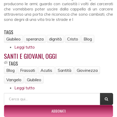
producono le armi; guardo con curiosità i volti dei carcerati
che vorrebbero poter uscire dalla cappella di un carcere
attraverso una porta che riconosca che sono cambiati, che
sono degni di una vita tra le strade e l
TAGS
Giubileo
speranza
dignità
Cristo
Blog
Leggi tutto
su Giubileo, sulla soglia della speranza
SANTI E GIOVANI, OGGI
di
TAGS
Blog
Frassati
Acutis
Santità
Giovinezza
Vangelo
Giubileo
Leggi tutto
su Santi e giovani, oggi
FORM DI RICERCA
Cerca
ABBONATI