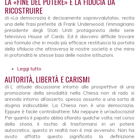
LA «FINE DEL POTERE» E LA FIDUCIA DA
RICOSTRUIRE
di
«La democrazia è decisamente sopravvalutata», recita
una delle frasi preferite di Frank Underwood, l’immaginario
presidente degli Stati Uniti protagonista della serie
televisiva House of Cards. Ed è davvero difficile trovare
una formula che in modo più efficace restituisca la portata
della sfiducia che attraversa le nostre società e che mina
in profondità le stesse basi delle nostre istituzioni.
Leggi tutto
su La «fine del potere» e la fiducia da
ricostruire
AUTORITÀ, LIBERTÀ E CARISMI
di
L’ attuale discussione intorno alle prospettive di una
promozione della sinodalità nella Chiesa non di rado si
annoda intorno all’asserto, spesso assunto a una sorta di
dogma indiscutibile: La Chiesa non è una democrazia.
Eppure è facile controbattere: Ma neppure è un’autocrazia!
Per quanto il papato abbia sfiorato qualche volta, nel corso
della storia, il rischio di trasformarsi in un potere
autocratico, questo in realtà non è mai avvenuto. Non ha
avuto affatto questo significato la definizione