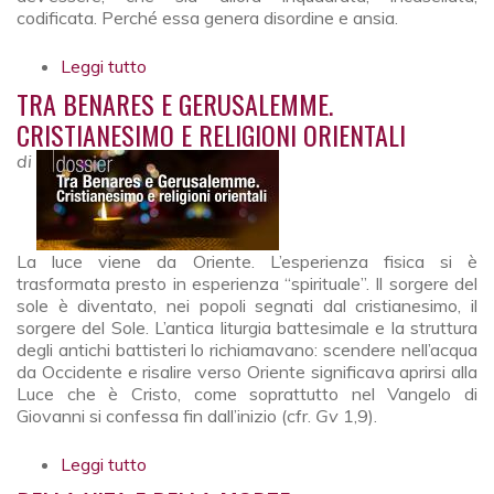
codificata. Perché essa genera disordine e ansia.
Leggi tutto
su Camminare insieme, al tempo
dell’incertezza
TRA BENARES E GERUSALEMME.
CRISTIANESIMO E RELIGIONI ORIENTALI
di
La luce viene da Oriente. L’esperienza fisica si è
trasformata presto in esperienza “spirituale”. Il sorgere del
sole è diventato, nei popoli segnati dal cristianesimo, il
sorgere del Sole. L’antica liturgia battesimale e la struttura
degli antichi battisteri lo richiamavano: scendere nell’acqua
da Occidente e risalire verso Oriente significava aprirsi alla
Luce che è Cristo, come soprattutto nel Vangelo di
Giovanni si confessa fin dall’inizio (cfr.
Gv
1,9).
Leggi tutto
su Tra Benares e Gerusalemme.
Cristianesimo e religioni orientali