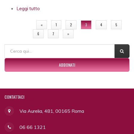
Leggi tutto
su L’autodeterminazione come assoluto:
eutanasia e oltre
PAGINE
«
1
2
3
4
5
6
7
»
FORM DI RICERCA
Cerca
ABBONATI
CONTATTACI
Via Aurelia, 481, 00165 Roma
06 66 1321