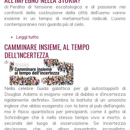
di
Perdita di tensione escatologica e di passione nei
confronti della costruzione della città dell’uomo vanno
insieme in un tempo di metamorfosi radicali. L’uomo
contemporaneo non guarda più al cielo.
Leggi tutto
su Eschaton come evasione o stimolo
all’impegno nella storia?
CAMMINARE INSIEME, AL TEMPO
DELL’INCERTEZZA
di
Nella celebre Guida galattica per gli autostoppisti di
Douglas Adams si esigono «aree di dubbio e d’incertezza
rigidamente definite». Sembra la battuta di un umorista
inglese che abbia esagerato con la birra al pub dell’angolo,
ma è fisica quantistica per principianti, come il gatto di
Schrödinger che è nello stesso tempo vivo e morto, a
seconda del luogo di osservazione. Se incertezza
dev’essere, che sia allora inquadrata, incasellata,