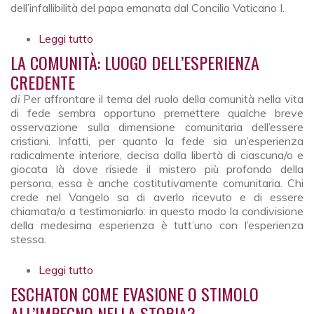
dell’infallibilità del papa emanata dal Concilio Vaticano I.
Leggi tutto
su Autorità, libertà e carismi
LA COMUNITÀ: LUOGO DELL’ESPERIENZA
CREDENTE
di
Per affrontare il tema del ruolo della comunità nella vita
di fede sembra opportuno premettere qualche breve
osservazione sulla dimensione comunitaria dell’essere
cristiani. Infatti, per quanto la fede sia un’esperienza
radicalmente interiore, decisa dalla libertà di ciascuna/o e
giocata là dove risiede il mistero più profondo della
persona, essa è anche costitutivamente comunitaria. Chi
crede nel Vangelo sa di averlo ricevuto e di essere
chiamata/o a testimoniarlo: in questo modo la condivisione
della medesima esperienza è tutt’uno con l’esperienza
stessa.
Leggi tutto
su La comunità: luogo dell’esperienza
credente
ESCHATON COME EVASIONE O STIMOLO
ALL’IMPEGNO NELLA STORIA?