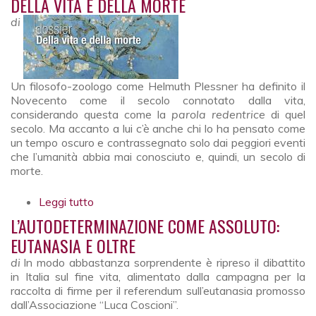
DELLA VITA E DELLA MORTE
di
Un filosofo-zoologo come Helmuth Plessner ha definito il
Novecento come il secolo connotato dalla vita,
considerando questa come la
parola redentrice
di quel
secolo. Ma accanto a lui c’è anche chi lo ha pensato come
un tempo oscuro e contrassegnato solo dai peggiori eventi
che l’umanità abbia mai conosciuto e, quindi, un secolo di
morte.
Leggi tutto
su Della vita e della morte
L’AUTODETERMINAZIONE COME ASSOLUTO:
EUTANASIA E OLTRE
di
In modo abbastanza sorprendente è ripreso il dibattito
in Italia sul fine vita, alimentato dalla campagna per la
raccolta di firme per il referendum sull’eutanasia promosso
dall’Associazione “Luca Coscioni”.